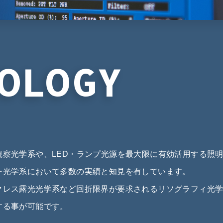
OLOGY
観察光学系や、LED・ランプ光源を最大限に有効活用する照
ー光学系において多数の実績と知見を有しています。
クレス露光光学系など回折限界が要求されるリソグラフィ光
する事が可能です。