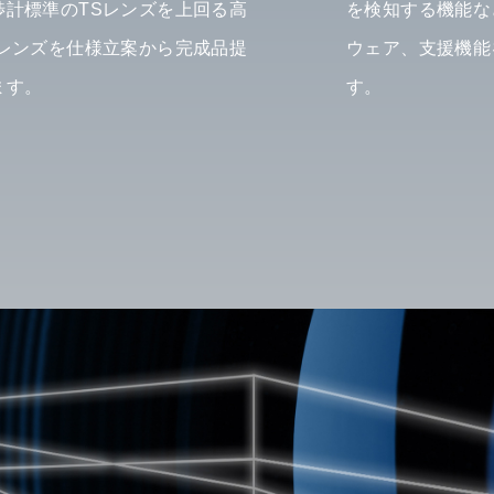
渉計標準のTSレンズを上回る高
を検知する機能な
Sレンズを仕様立案から完成品提
ウェア、支援機能
ます。
す。