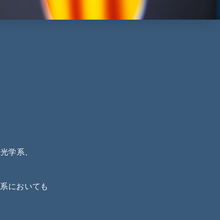
明光学系、
学系においても